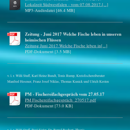
Lokalzeit Südwestfalen - vom 07.08.2017.[...]
MP3-Audiodatei [46.4 MB]
Zeitung - Juni 2017 Welche Fische leben in unseren
heimischen Flüssen
Zeitung Juni 2017 Welche Fische leben in[...]
PDF-Dokument [3.5 MB]
v. l. r. Willi Stuff, Karl Heinz Bundt, Tonis Rump, Kreisfischereiberater
Manfred Hesener, Franz Josef Niklas, Thomas Kunick und Ulrich Kesten
PM - Fischereifachgespräch vom 27.05.17
PM Fischereifachgespräch_270517.pdf
PDF-Dokument [73.0 KB]
v. l. r. Willi Stuff, Paul Sieler, Dr. Bernd Bochert, Thonis